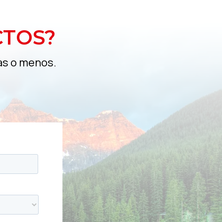
CTOS?
as o menos.