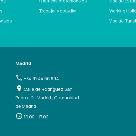
cés
Prácticas profesionales
Visa de Estu
és
Trabajar y estudiar
Working Holid
onales
Visa de Turis
Madrid
+34 91 44 66 694
Calle de Rodríguez San
Pedro , 2 , Madrid , Comunidad
de Madrid
10.00 - 17.00